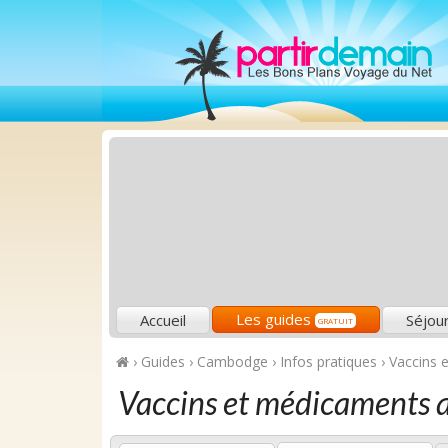
Les guides
Accueil
Séjou
GRATUIT
›
Guides
›
Cambodge
›
Infos pratiques
›
Vaccins 
Vaccins et médicaments