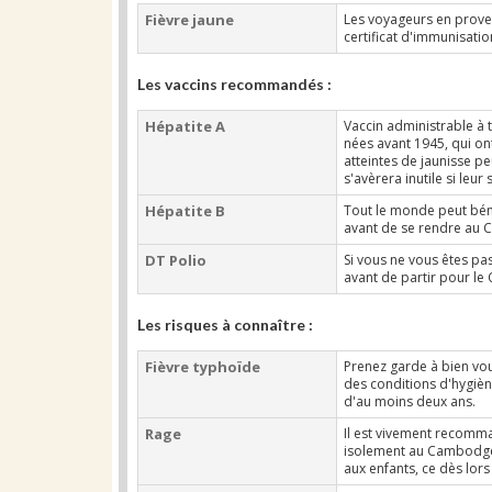
Fièvre jaune
Les voyageurs en prov
certificat d'immunisatio
Les vaccins recommandés :
Hépatite A
Vaccin administrable à 
nées avant 1945, qui on
atteintes de jaunisse p
s'avèrera inutile si le
Hépatite B
Tout le monde peut béné
avant de se rendre au
DT Polio
Si vous ne vous êtes pas
avant de partir pour l
Les risques à connaître :
Fièvre typhoïde
Prenez garde à bien vo
des conditions d'hygièn
d'au moins deux ans.
Rage
Il est vivement recomma
isolement au Cambodge. 
aux enfants, ce dès lors