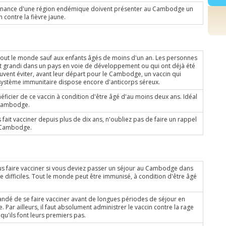
enance d'une région endémique doivent présenter au Cambodge un
n contre la fièvre jaune.
tout le monde sauf aux enfants âgés de moins d'un an. Les personnes
t grandi dans un pays en voie de développement ou qui ont déjà été
euvent éviter, avant leur départ pour le Cambodge, un vaccin qui
ur système immunitaire dispose encore d'anticorps séreux.
ficier de ce vaccin à condition d'être âgé d'au moins deux ans. Idéal
 Cambodge.
 fait vacciner depuis plus de dix ans, n'oubliez pas de faire un rappel
e Cambodge.
us faire vacciner si vous deviez passer un séjour au Cambodge dans
e difficiles. Tout le monde peut être immunisé, à condition d'être âgé
ndé de se faire vacciner avant de longues périodes de séjour en
Par ailleurs, il faut absolument administrer le vaccin contre la rage
 qu'ils font leurs premiers pas.