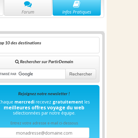
Forum
Infos Pratiques
op 10 des destinations
Rechercher sur PartirDemain
Rechercher
Rejoignez notre newsletter !
Chaque
mercredi
recevez
gratuitement
les
meilleures offres voyage du web
sélectionnées par notre équipe.
Entrez votre adresse e-mail ci-dessous