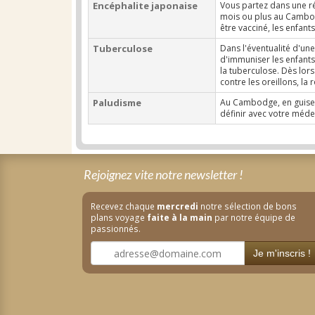
Encéphalite japonaise
Vous partez dans une ré
mois ou plus au Cambod
être vacciné, les enfants
Tuberculose
Dans l'éventualité d'un
d'immuniser les enfants.
la tuberculose. Dès lors
contre les oreillons, la 
Paludisme
Au Cambodge, en guise 
définir avec votre méde
Rejoignez vite notre newsletter !
Recevez chaque
mercredi
notre sélection de bons
plans voyage
faite à la main
par notre équipe de
passionnés.
Je m'inscris !