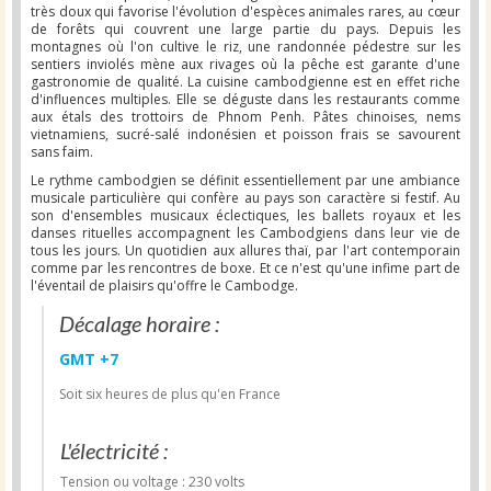
très doux qui favorise l'évolution d'espèces animales rares, au cœur
de forêts qui couvrent une large partie du pays. Depuis les
montagnes où l'on cultive le riz, une randonnée pédestre sur les
sentiers inviolés mène aux rivages où la pêche est garante d'une
gastronomie de qualité. La cuisine cambodgienne est en effet riche
d'influences multiples. Elle se déguste dans les restaurants comme
aux étals des trottoirs de Phnom Penh. Pâtes chinoises, nems
vietnamiens, sucré-salé indonésien et poisson frais se savourent
sans faim.
Le rythme cambodgien se définit essentiellement par une ambiance
musicale particulière qui confère au pays son caractère si festif. Au
son d'ensembles musicaux éclectiques, les ballets royaux et les
danses rituelles accompagnent les Cambodgiens dans leur vie de
tous les jours. Un quotidien aux allures thaï, par l'art contemporain
comme par les rencontres de boxe. Et ce n'est qu'une infime part de
l'éventail de plaisirs qu'offre le Cambodge.
Décalage horaire :
GMT +7
Soit six heures de plus qu'en France
L'électricité :
Tension ou voltage : 230 volts