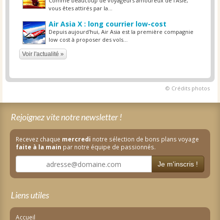
Comme beaucoup de voyageurs amoureux de l’Asie,
vous êtes attirés par la...
Air Asia X : long courrier low-cost
Depuis aujourd'hui, Air Asia est la première compagnie
low cost à proposer des vols...
Voir l'actualité »
© Crédits photos
Rejoignez vite notre newsletter !
Recevez chaque
mercredi
notre sélection de bons plans voyage
faite à la main
par notre équipe de passionnés.
Je m'inscris !
Liens utiles
Accueil