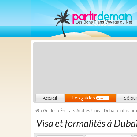
Les guides
Accueil
Séjou
GRATUIT
›
Guides
›
Émirats Arabes Unis
›
Dubaï
›
Infos pr
Visa et formalités à Duba