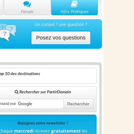
Forum
Infos Pratiques
Un conseil ? une question ?
Posez vos questions
op 10 des destinations
Rechercher sur PartirDemain
Rechercher
Rejoignez notre newsletter !
Chaque
mercredi
recevez
gratuitement
les