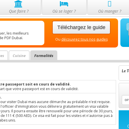
Que faire ?
Où se loger ?
Où manger ?
Téléchargez le guide
er, les meilleurs
ide PDF Dubaï.
Ou
découvrez tous nos guides
tes
Cuisine
Formalités
Le T
re passeport soit en cours de validité.
art que votre passeport est en cours de validité.
.
pour visiter Dubaï mais aucune démarche au préalable n'est requise.
, l'officier d'immigration vous délivrera gratuitement un visa valable
jours. Il pourra ensuite être renouvelé pour une période de 30 jours,
111 € (500 AED). Ce visa est fait pour les visites et n'autorise pas à
rabes unis.