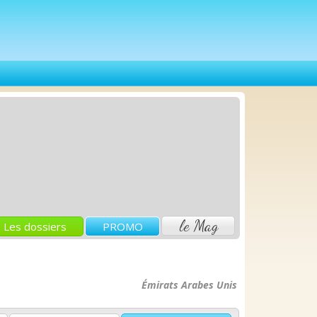
le Mag
Les dossiers
PROMO
Émirats Arabes Unis