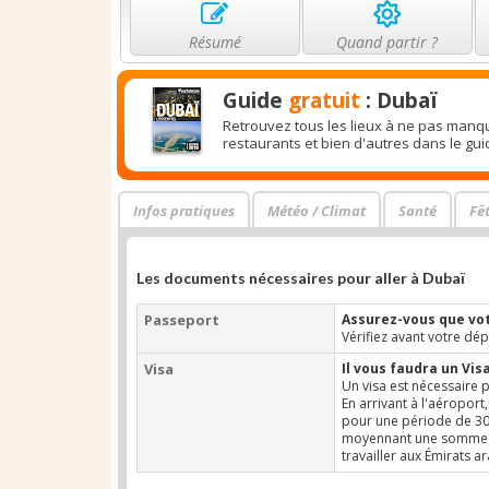
Résumé
Quand partir ?
Guide
gratuit
: Dubaï
Retrouvez tous les lieux à ne pas manqu
restaurants et bien d'autres dans le gu
Infos pratiques
Météo / Climat
Santé
Fê
Les documents nécessaires pour aller à Dubaï
Passeport
Assurez-vous que vot
Vérifiez avant votre dép
Visa
Il vous faudra un Visa
Un visa est nécessaire 
En arrivant à l'aéroport
pour une période de 30 
moyennant une somme de 
travailler aux Émirats a