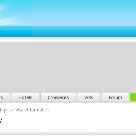
rs
Hôtels
Croisières
Vols
Forum
atiques
›
Visa et formalités
ï