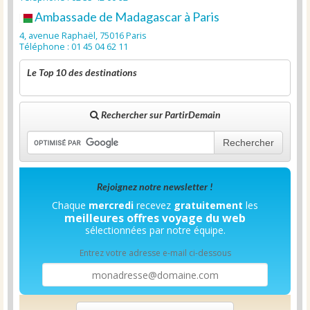
Ambassade de Madagascar à Paris
4, avenue Raphaël, 75016 Paris
Téléphone : 01 45 04 62 11
Le Top 10 des destinations
Rechercher sur PartirDemain
Rechercher
Rejoignez notre newsletter !
Chaque
mercredi
recevez
gratuitement
les
meilleures offres voyage du web
sélectionnées par notre équipe.
Entrez votre adresse e-mail ci-dessous