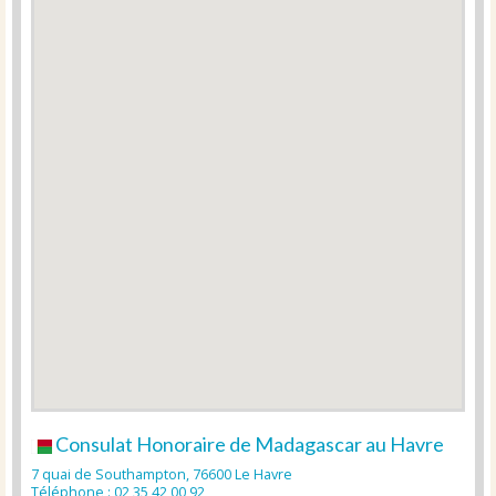
Consulat Honoraire de Madagascar au Havre
7 quai de Southampton, 76600 Le Havre
Téléphone : 02 35 42 00 92