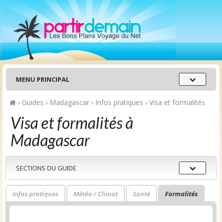
Menu
MENU PRINCIPAL
principal
›
Guides
›
Madagascar
›
Infos pratiques
›
Visa et formalités
Visa et formalités à
Madagascar
Sections
SECTIONS DU GUIDE
du
guide
Infos pratiques
Météo / Climat
Santé
Formalités