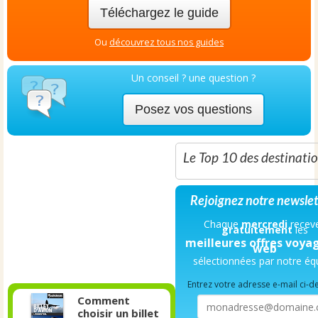
Téléchargez le guide
Ou
découvrez tous nos guides
Un conseil ? une question ?
Posez vos questions
Le Top 10 des destinati
Rejoignez notre newslet
Chaque
mercredi
recev
gratuitement
les
meilleures offres voya
web
sélectionnées par notre éq
Entrez votre adresse e-mail ci-d
Comment
choisir un billet