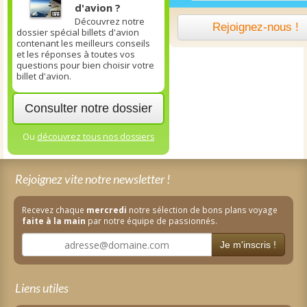
d'avion ?
Découvrez notre
Rejoignez-nous !
dossier spécial billets d'avion
contenant les meilleurs conseils
et les réponses à toutes vos
questions pour bien choisir votre
billet d'avion.
Consulter notre dossier
Ou
découvrez tous nos dossiers
Rejoignez vite notre newsletter !
Recevez chaque
mercredi
notre sélection de bons plans voyage
faite à la main
par notre équipe de passionnés.
Je m'inscris !
Liens utiles