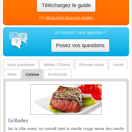
Téléchargez le guide
Ou
découvrez tous nos guides
Un conseil ? une question ?
Posez vos questions
Infos pratiques
Météo / Climat
Phrases utiles
Santé
Fêtes
Cuisine
Formalités
Grillades
Sur la côte ouest, on connaît bien la viande rouge venue des ranchs