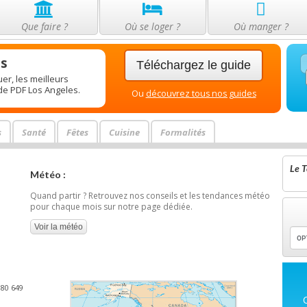
Que faire ?
Où se loger ?
Où manger ?
es
Téléchargez le guide
er, les meilleurs
ide PDF Los Angeles.
Ou
découvrez tous nos guides
s
Santé
Fêtes
Cuisine
Formalités
Le T
Météo :
Quand partir ? Retrouvez nos conseils et les tendances météo
pour chaque mois sur notre page dédiée.
Voir la météo
380 649