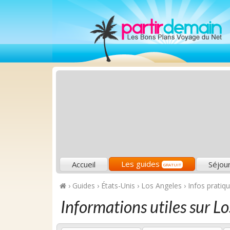
Les guides
Accueil
Séjou
GRATUIT
›
Guides
›
États-Unis
›
Los Angeles
›
Infos pratiq
Informations utiles sur L