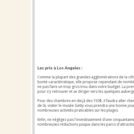
Les prix à Los Angeles :
Comme la plupart des grandes agglomérations de la côte
bonté caractéristique, elle propose cependant de nombreux
ne pas faire un trop gros trou dans votre budget. La premi
pour s'y retrouver et se diriger vers les quelques aube
Pour des chambres en-deçà des 150$, il faudra aller che
de là, visiter le musée Getty vous prendra une bonne jou
nombreuses activités praticables sur les plages.
Enfin, ne négligez pas l'investissement d'une cinquantain
nombreuses réductions jusque dans les parcs d'attract