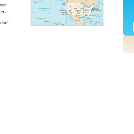
gton
ure
:
48 Km²