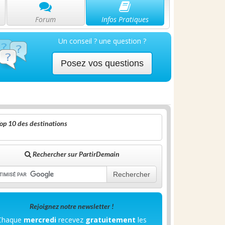
Forum
Infos Pratiques
Un conseil ? une question ?
Posez vos questions
op 10 des destinations
Rechercher sur PartirDemain
Rechercher
Rejoignez notre newsletter !
Chaque
mercredi
recevez
gratuitement
les