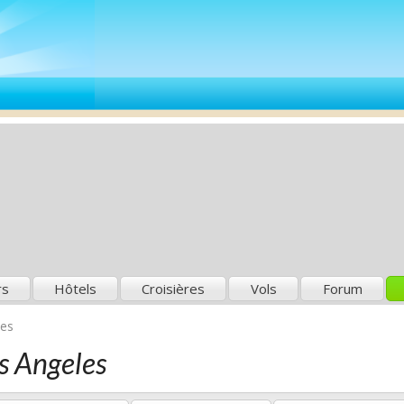
rs
Hôtels
Croisières
Vols
Forum
ues
os Angeles