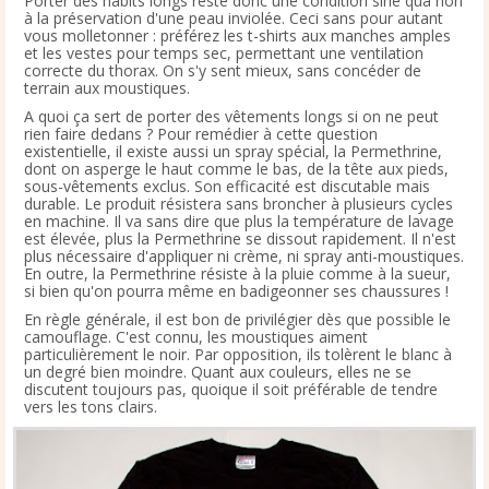
Porter des habits longs reste donc une condition sine qua non
à la préservation d'une peau inviolée. Ceci sans pour autant
vous molletonner : préférez les t-shirts aux manches amples
et les vestes pour temps sec, permettant une ventilation
correcte du thorax. On s'y sent mieux, sans concéder de
terrain aux moustiques.
A quoi ça sert de porter des vêtements longs si on ne peut
rien faire dedans ? Pour remédier à cette question
existentielle, il existe aussi un spray spécial, la Permethrine,
dont on asperge le haut comme le bas, de la tête aux pieds,
sous-vêtements exclus. Son efficacité est discutable mais
durable. Le produit résistera sans broncher à plusieurs cycles
en machine. Il va sans dire que plus la température de lavage
est élevée, plus la Permethrine se dissout rapidement. Il n'est
plus nécessaire d'appliquer ni crème, ni spray anti-moustiques.
En outre, la Permethrine résiste à la pluie comme à la sueur,
si bien qu'on pourra même en badigeonner ses chaussures !
En règle générale, il est bon de privilégier dès que possible le
camouflage. C'est connu, les moustiques aiment
particulièrement le noir. Par opposition, ils tolèrent le blanc à
un degré bien moindre. Quant aux couleurs, elles ne se
discutent toujours pas, quoique il soit préférable de tendre
vers les tons clairs.