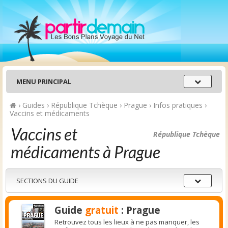
Menu
MENU PRINCIPAL
principal
›
Guides
›
République Tchèque
›
Prague
›
Infos pratiques
›
Vaccins et médicaments
Vaccins et
République Tchèque
médicaments à Prague
Sections
SECTIONS DU GUIDE
du
guide
Guide
gratuit
: Prague
Retrouvez tous les lieux à ne pas manquer, les