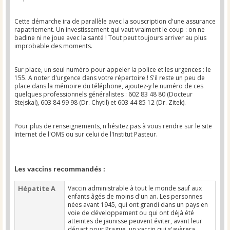
Cette démarche ira de parallèle avec la souscription d'une assurance
rapatriement. Un investissement qui vaut vraiment le coup : on ne
badine ni ne joue avec la santé ! Tout peut toujours arriver au plus
improbable des moments.
Sur place, un seul numéro pour appeler la police et les urgences : le
155. A noter d'urgence dans votre répertoire ! S'il reste un peu de
place dans la mémoire du téléphone, ajoutez-y le numéro de ces
quelques professionnels généralistes : 602 83 48 80 (Docteur
Stejskal), 603 84 99 98 (Dr. Chytil) et 603 44 85 12 (Dr. Zitek).
Pour plus de renseignements, n'hésitez pas à vous rendre sur le site
Internet de l'OMS ou sur celui de l'Institut Pasteur.
Les vaccins recommandés :
Hépatite A
Vaccin administrable à tout le monde sauf aux
enfants âgés de moins d'un an. Les personnes
nées avant 1945, qui ont grandi dans un pays en
voie de développement ou qui ont déjà été
atteintes de jaunisse peuvent éviter, avant leur
départ pour Prague, un vaccin qui s'avèrera