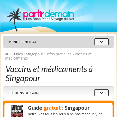
Menu
MENU PRINCIPAL
principal
›
Guides
›
Singapour
›
Infos pratiques
›
Vaccins et
médicaments
Vaccins et médicaments à
Singapour
Sections
SECTIONS DU GUIDE
du
guide
Guide
gratuit
: Singapour
Retrouvez tous les lieux à ne pas manquer, les