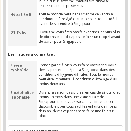
inutile si leur système immunitaire dispose
encore d'anticorps séreux.
Hépatite B
Tout le monde peut bénéficier de ce vaccin à
condition d'être âgé d'au moins deux ans. Idéal
avant de se rendre à Singapour.
DT Polio
Si vous ne vous êtes pas fait vacciner depuis plus
de dix ans, n'oubliez pas de faire un rappel avant
de partir pour Singapour.
Les risques à connaître :
Fièvre
Prenez garde à bien vous faire vacciner si vous
typhoïde
deviez passer un séjour à Singapour dans des
conditions d'hygiène difficiles. Tout le monde
peut être immunisé, à condition d'être âgé d'au
moins deux ans.
Encéphalite
Durant la saison des pluies, en cas de séjour d'au
japonaise
moins un mois dans une zone rurale de
Singapour, faites-vous vacciner. L'inoculation,
disponible pour tous sauf les enfants de moins
d'un an, devra cependant se faire une fois sur
place.
Le Top 10 des destinations