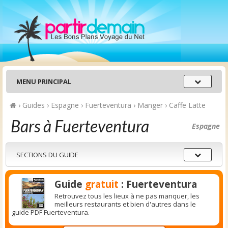
Menu
MENU PRINCIPAL
principal
›
Guides
›
Espagne
›
Fuerteventura
›
Manger
›
Caffe Latte
Bars à Fuerteventura
Espagne
Sections
SECTIONS DU GUIDE
du
guide
Guide
gratuit
: Fuerteventura
Retrouvez tous les lieux à ne pas manquer, les
meilleurs restaurants et bien d'autres dans le
guide PDF Fuerteventura.