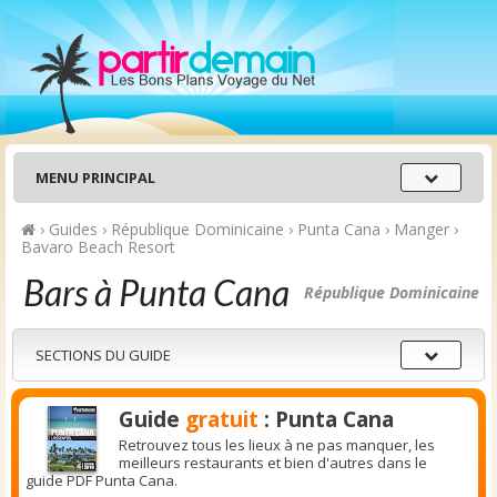
Menu
MENU PRINCIPAL
principal
›
Guides
›
République Dominicaine
›
Punta Cana
›
Manger
›
Bavaro Beach Resort
Bars à Punta Cana
République Dominicaine
Sections
SECTIONS DU GUIDE
du
guide
Guide
gratuit
: Punta Cana
Retrouvez tous les lieux à ne pas manquer, les
meilleurs restaurants et bien d'autres dans le
guide PDF Punta Cana.