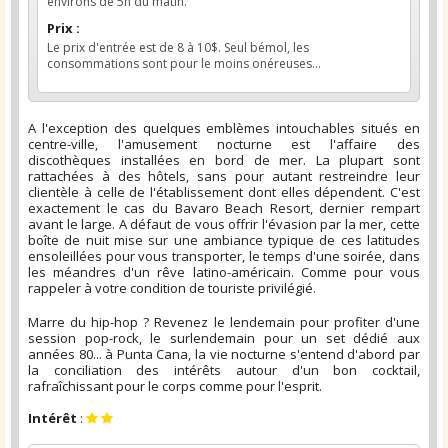
environs de 5h du matin.
Prix :
Le prix d'entrée est de 8 à 10$. Seul bémol, les
consommations sont pour le moins onéreuses...
A l'exception des quelques emblèmes intouchables situés en
centre-ville, l'amusement nocturne est l'affaire des
discothèques installées en bord de mer. La plupart sont
rattachées à des hôtels, sans pour autant restreindre leur
clientèle à celle de l'établissement dont elles dépendent. C'est
exactement le cas du Bavaro Beach Resort, dernier rempart
avant le large. A défaut de vous offrir l'évasion par la mer, cette
boîte de nuit mise sur une ambiance typique de ces latitudes
ensoleillées pour vous transporter, le temps d'une soirée, dans
les méandres d'un rêve latino-américain. Comme pour vous
rappeler à votre condition de touriste privilégié.
Marre du hip-hop ? Revenez le lendemain pour profiter d'une
session pop-rock, le surlendemain pour un set dédié aux
années 80... à Punta Cana, la vie nocturne s'entend d'abord par
la conciliation des intérêts autour d'un bon cocktail,
rafraîchissant pour le corps comme pour l'esprit.
Intérêt
: