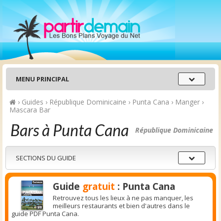
Menu
MENU PRINCIPAL
principal
›
Guides
›
République Dominicaine
›
Punta Cana
›
Manger
›
Mascara Bar
Bars à Punta Cana
République Dominicaine
Sections
SECTIONS DU GUIDE
du
guide
Guide
gratuit
: Punta Cana
Retrouvez tous les lieux à ne pas manquer, les
meilleurs restaurants et bien d'autres dans le
guide PDF Punta Cana.