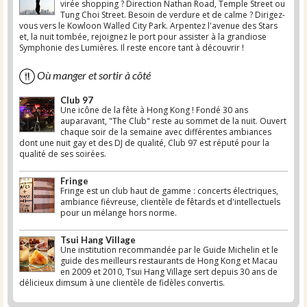
virée shopping ? Direction Nathan Road, Temple Street ou
Tung Choi Street. Besoin de verdure et de calme ? Dirigez-
vous vers le Kowloon Walled City Park. Arpentez l'avenue des Stars
et, la nuit tombée, rejoignez le port pour assister à la grandiose
Symphonie des Lumières. Il reste encore tant à découvrir !
Où manger et sortir à côté
Club 97
Une icône de la fête à Hong Kong ! Fondé 30 ans
auparavant, "The Club" reste au sommet de la nuit. Ouvert
chaque soir de la semaine avec différentes ambiances
dont une nuit gay et des DJ de qualité, Club 97 est réputé pour la
qualité de ses soirées.
Fringe
Fringe est un club haut de gamme : concerts électriques,
ambiance fiévreuse, clientèle de fêtards et d'intellectuels
pour un mélange hors norme.
Tsui Hang Village
Une institution recommandée par le Guide Michelin et le
guide des meilleurs restaurants de Hong Kong et Macau
en 2009 et 2010, Tsui Hang Village sert depuis 30 ans de
délicieux dimsum à une clientèle de fidèles convertis.