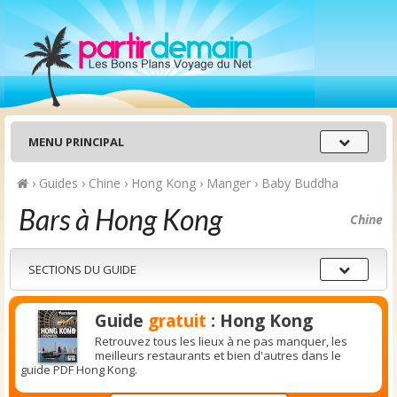
Menu
MENU PRINCIPAL
principal
›
Guides
›
Chine
›
Hong Kong
›
Manger
›
Baby Buddha
Bars à Hong Kong
Chine
Sections
SECTIONS DU GUIDE
du
guide
Guide
gratuit
: Hong Kong
Retrouvez tous les lieux à ne pas manquer, les
meilleurs restaurants et bien d'autres dans le
guide PDF Hong Kong.