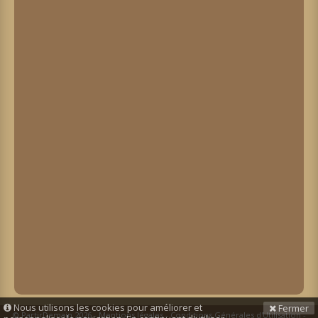
Nous utilisons les cookies pour améliorer et
Fermer
© PartirDemain 2026 -
Mentions légales
-
Conditions Générales d'Utilisation
-