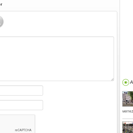
er
A 
verrez