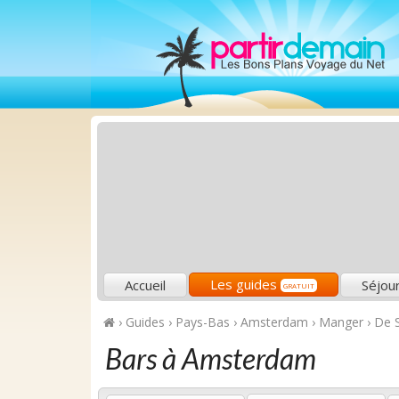
Les guides
Accueil
Séjou
GRATUIT
›
Guides
›
Pays-Bas
›
Amsterdam
›
Manger
›
De S
Bars à Amsterdam