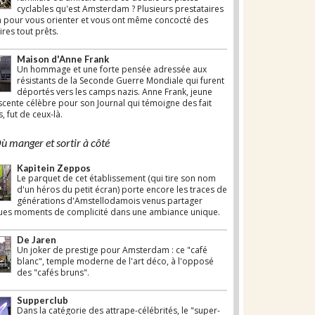
cyclables qu'est Amsterdam ? Plusieurs prestataires
à pour vous orienter et vous ont même concocté des
ires tout prêts.
Maison d'Anne Frank
Un hommage et une forte pensée adressée aux
résistants de la Seconde Guerre Mondiale qui furent
déportés vers les camps nazis. Anne Frank, jeune
cente célèbre pour son Journal qui témoigne des fait
s, fut de ceux-là.
 manger et sortir à côté
Kapitein Zeppos
Le parquet de cet établissement (qui tire son nom
d'un héros du petit écran) porte encore les traces de
générations d'Amstellodamois venus partager
ues moments de complicité dans une ambiance unique.
De Jaren
Un joker de prestige pour Amsterdam : ce "café
blanc", temple moderne de l'art déco, à l'opposé
des "cafés bruns".
Supperclub
Dans la catégorie des attrape-célébrités, le "super-