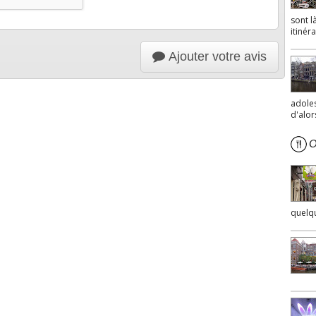
sont l
itinéra
Ajouter votre avis
adoles
d'alor
Où
quelq